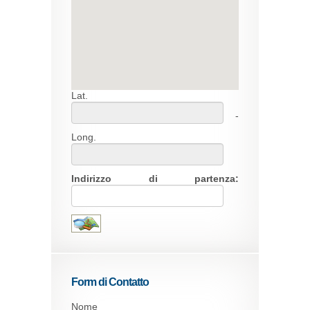
Lat.
-
Long.
Indirizzo di partenza:
Form di Contatto
Nome