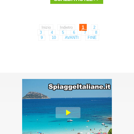
1
Inizio
Indietro
2
3
4
5
6
7
8
9
10
AVANTI
FINE