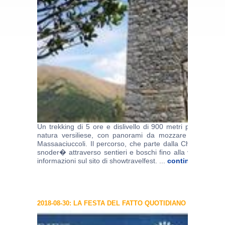
Un trekking di 5 ore e dislivello di 900 metri per ammirar
natura versiliese, con panorami da mozzare il fiato su
Massaaciuccoli. Il percorso, che parte dalla Chiesa della
snoder� attraverso sentieri e boschi fino alla vetta del 
informazioni sul sito di showtravelfest. ...
continua >>
2018-08-30: LA FESTA DEL FATTO QUOTIDIANO