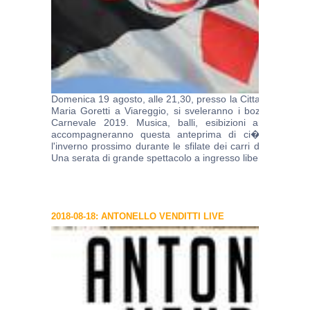
Domenica 19 agosto, alle 21,30, presso la Cittadella del Ca
Maria Goretti a Viareggio, si sveleranno i bozzetti delle
Carnevale 2019. Musica, balli, esibizioni artistiche, c
accompagneranno questa anteprima di ci� che pot
l'inverno prossimo durante le sfilate dei carri del famoso 
Una serata di grande spettacolo a ingresso libero. ...
conti
2018-08-18: ANTONELLO VENDITTI LIVE