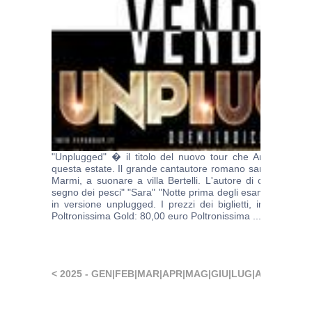
"Unplugged" � il titolo del nuovo tour che Antonello Vend
questa estate. Il grande cantautore romano sar� sabato 1
Marmi, a suonare a villa Bertelli. L'autore di canzoni imm
segno dei pesci" "Sara" "Notte prima degli esami" si esibis
in versione unplugged. I prezzi dei biglietti, in prevendi
Poltronissima Gold: 80,00 euro Poltronissima ...
continua 
< 2025 -
GEN
|
FEB
|
MAR
|
APR
|
MAG
|
GIU
|
LUG
|
AGO
|
SET
|
O