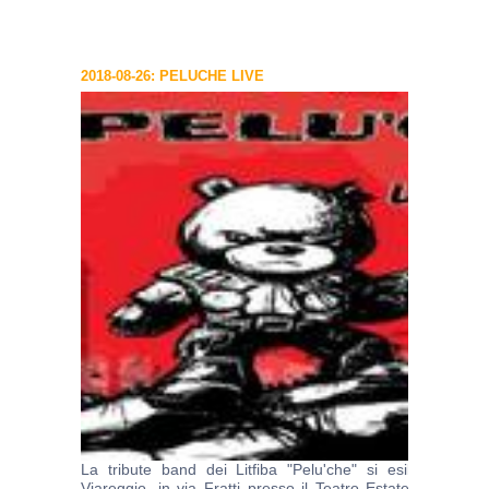
2018-08-26: PELUCHE LIVE
La tribute band dei Litfiba "Pelu'che" si esibir� la 
Viareggio, in via Fratti presso il Teatro Estate. Un'occas