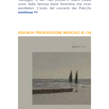
cover della famosa band fiorentina che incantano orma
ascoltatori. L'inizio del concerto dei Pelu'che � previs
continua >>
2018-08-24: PRESENTAZIONE MUSICALE AL CAFF� IRENE