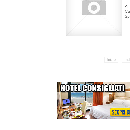
Am
Cu
Spe
Inizio
Ind