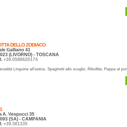
OTTA DELLO ZODIACO
ale Galliano 41
7023 (LIVORNO) - TOSCANA
l.
+39.0586620174
ecialità Linguine all'astice, Spaghetti allo scoglio, Ribollita, Pappa al 
1
a A. Vespucci 35
093 (SA) - CAMPANIA
l.
+39.381335