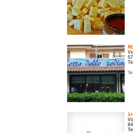
R
Vi
5
Te
Sp
1+
Vi
84
Te