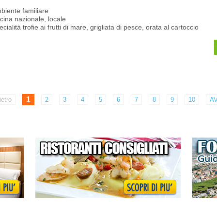
biente familiare
cina nazionale, locale
cialità trofie ai frutti di mare, grigliata di pesce, orata al cartoccio
1
ietro
2
3
4
5
6
7
8
9
10
AV