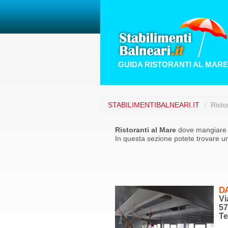
GUIDA RISTORANTI AL MARE
STABILIMENTIBALNEARI.IT
/
Risto
Ristoranti al Mare
dove mangiare be
In questa sezione potete trovare un
D
Vi
5
Te