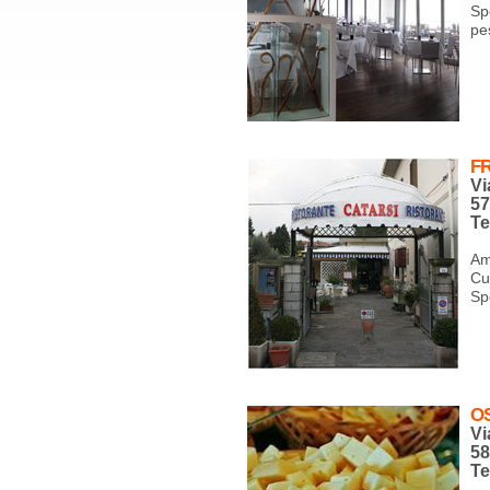
Sp
pe
FR
Vi
5
Te
Am
Cu
Sp
O
Vi
5
Te