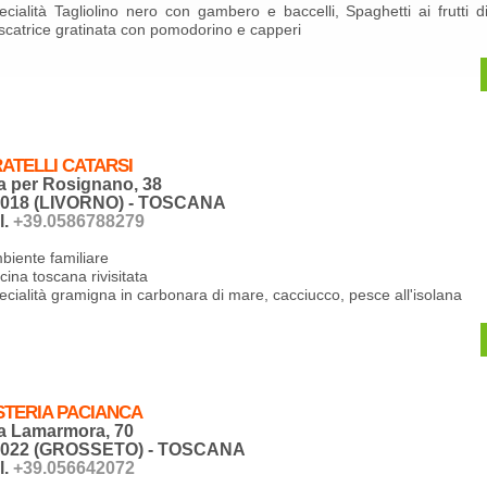
ecialità Tagliolino nero con gambero e baccelli, Spaghetti ai frutti 
scatrice gratinata con pomodorino e capperi
ATELLI CATARSI
a per Rosignano, 38
7018 (LIVORNO) - TOSCANA
l.
+39.0586788279
biente familiare
cina toscana rivisitata
ecialità gramigna in carbonara di mare, cacciucco, pesce all'isolana
STERIA PACIANCA
a Lamarmora, 70
8022 (GROSSETO) - TOSCANA
l.
+39.056642072