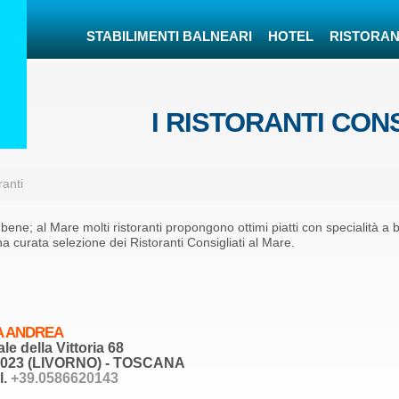
STABILIMENTI BALNEARI
HOTEL
RISTORAN
I RISTORANTI CON
ranti
ne; al Mare molti ristoranti propongono ottimi piatti con specialità a 
a curata selezione dei Ristoranti Consigliati al Mare.
A ANDREA
ale della Vittoria 68
7023 (LIVORNO) - TOSCANA
l.
+39.0586620143